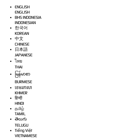
ENGLISH
ENGLISH
BHS INDONESIA
INDONESIAN
한국어
KOREAN
中文
CHINESE
日本語
JAPANESE
ไทย
THAI
မြန်မာစာ
BURMESE
ខេមរភាសា
KHMER
हिन्दी
HINDI
தமிழ்
TAMIL
తెలుగు
TELUGU
Tiếng Việt
VIETNAMESE