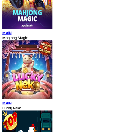
MAIN
Mahjong Magic
MAIN
Lucky Neko