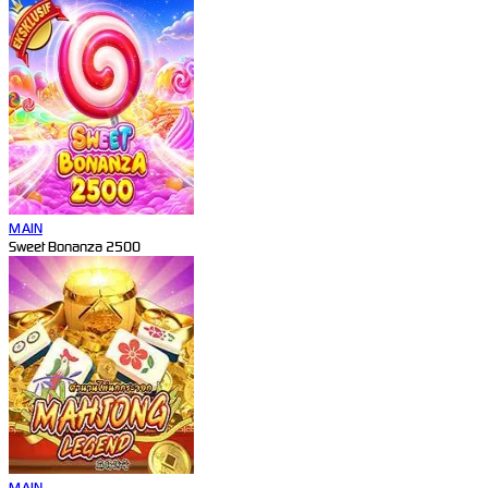
MAIN
Sweet Bonanza 2500
MAIN