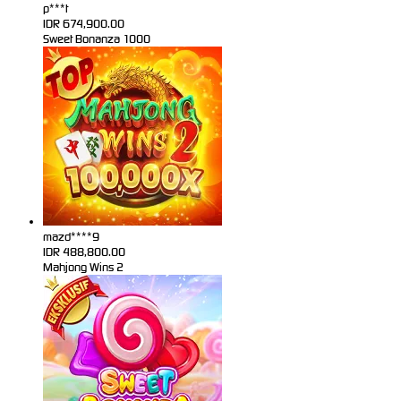
p***t
IDR
674,900.00
Sweet Bonanza 1000
mazd****9
IDR
488,800.00
Mahjong Wins 2