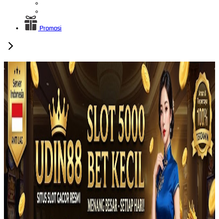
Promosi