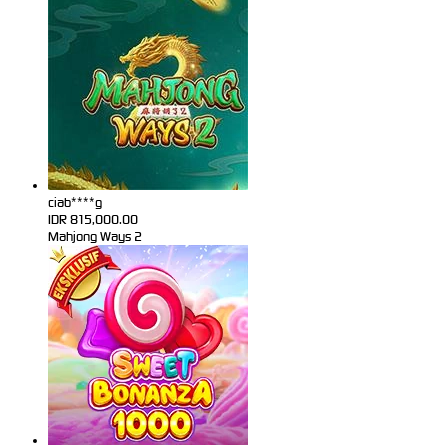
ciab****g
IDR
815,000.00
Mahjong Ways 2