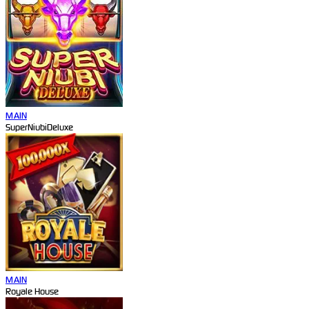
MAIN
SuperNiubiDeluxe
MAIN
Royale House