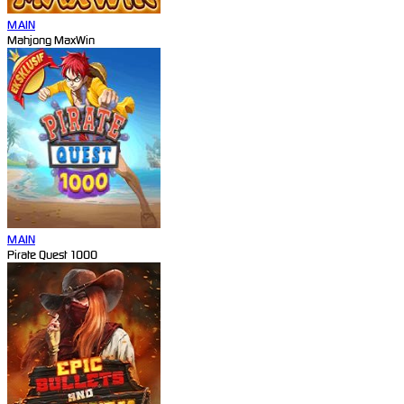
MAIN
Mahjong MaxWin
MAIN
Pirate Quest 1000