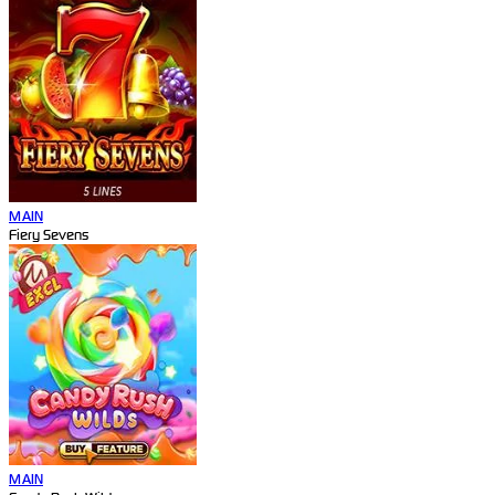
MAIN
Fiery Sevens
MAIN