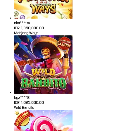
bint****m
IDR
1,360,000.00
Mahjong Ways
bgz****8
IDR
1,025,000.00
Wild Bandito